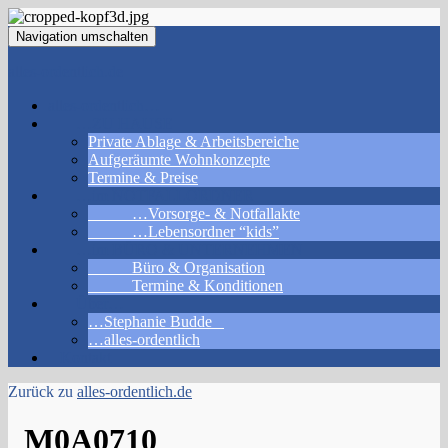
Navigation umschalten
alles-ordentlich.de
alles-ordentlich…
…ZU HAUSE
Private Ablage & Arbeitsbereiche
Aufgeräumte Wohnkonzepte
Termine & Preise
…im NOTFALLORDNER
…Vorsorge- & Notfallakte
…Lebensordner “kids”
…im BÜRO & UNTERNEHMEN
Büro & Organisation
Termine & Konditionen
Über…
…Stephanie Budde
…alles-ordentlich
Kontakt
Zurück zu
alles-ordentlich.de
_M0A0710