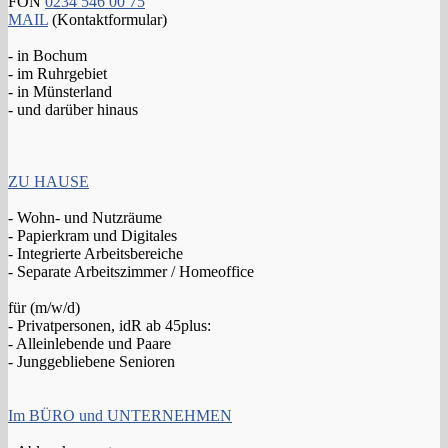
FON
0234 546 00 75
MAIL
(Kontaktformular)
- in Bochum
- im Ruhrgebiet
- in Münsterland
- und darüber hinaus
ZU HAUSE
- Wohn- und Nutzräume
- Papierkram und Digitales
- Integrierte Arbeitsbereiche
- Separate Arbeitszimmer / Homeoffice
für (m/w/d)
- Privatpersonen, idR ab 45plus:
- Alleinlebende und Paare
- Junggebliebene Senioren
Im BÜRO und UNTERNEHMEN